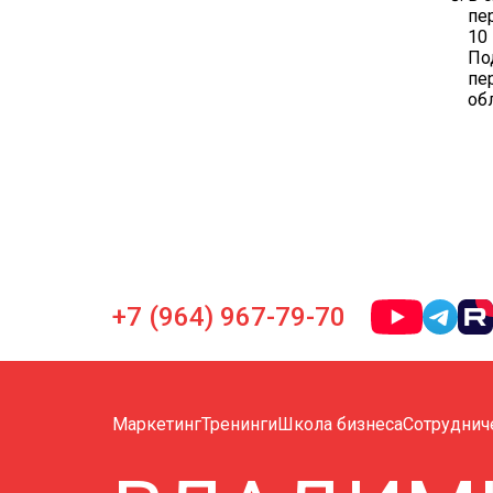
пе
10
По
пе
об
+7 (964) 967-79-70
Маркетинг
Тренинги
Школа бизнеса
Сотруднич