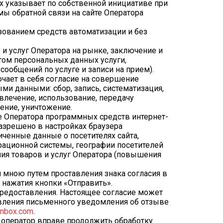
х указывает по собственной инициативе при
ы обратной связи на сайте Оператора
зованием средств автоматизации и без
и услуг Оператора на рынке, заключение и
ом персональных данных услуги,
ообщений по услуге и записи на прием).
чает в себя согласие на совершение
ми данными: сбор, запись, систематизация,
звлечение, использование, передачу
ление, уничтожение.
те Оператора программных средств интернет-
 разрешено в настройках браузера
ченные данные о посетителях сайта,
рационной системы, географии посетителей
ия товаров и услуг Оператора (повышения
 мною путем проставления знака согласия в
 нажатия кнопки «Отправить».
 предоставления. Настоящее согласие может
вления письменного уведомления об отзыве
nbox.com
.
х оператор вправе продолжить обработку