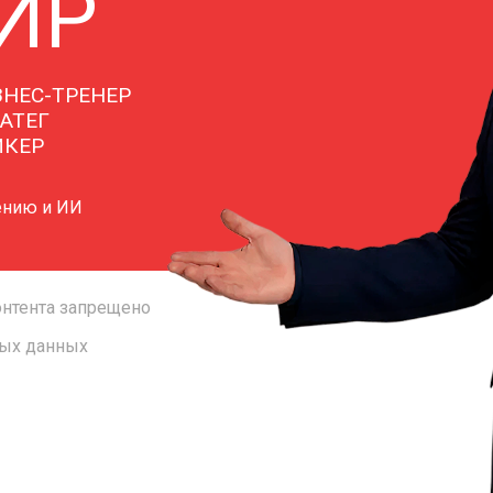
ИР
НЕС-ТРЕНЕР
АТЕГ
ИКЕР
ению и ИИ
онтента запрещено
ных данных