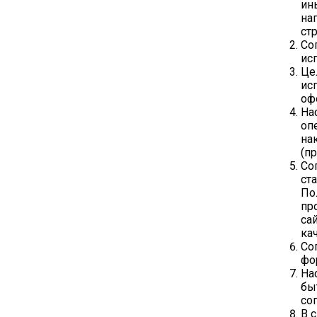
ин
на
стр
Со
ис
Це
ис
оф
На
оп
на
(п
Со
ст
По
пр
са
кач
Со
фо
На
бы
со
В 