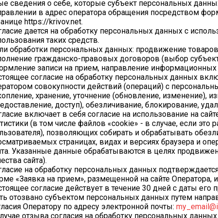
ые сведения о себе, которые субъект персональных данны
правлении в адрес оператора обращения посредством форм
анице https://krivov.net.
гласие дается на обработку персональных данных с исполь
пользования таких средств.
ли обработки персональных данных: продвижение товаров 
полнение гражданско-правовых договоров (выбор субъект
ормление записи на прием, направление информационных с
стоящее согласие на обработку персональных данных вклю
ератором совокупности действий (операций) с персональны
копление, хранение, уточнение (обновление, изменение), и
редоставление, доступ), обезличивание, блокирование, уда
гласие включает в себя согласие на использование на сай
атистики (в том числе файлов «cookie» - в случае, если это
льзователя), позволяющих собирать и обрабатывать обезли
осматриваемых страницах, видах и версиях браузера и опе
йта. Указанные данные обрабатываются в целях продвижен
ества сайта).
гласие на обработку персональных данных подтверждается
рме «Заявка на прием», размещенной на сайте Оператора, и
стоящее согласие действует в течение 30 дней с даты его
ть отозвано субъектом персональных данных путем напра
гласия Оператору по адресу электронной почты:
my_email@i
случае отзыва согласия на обработку персональных данны