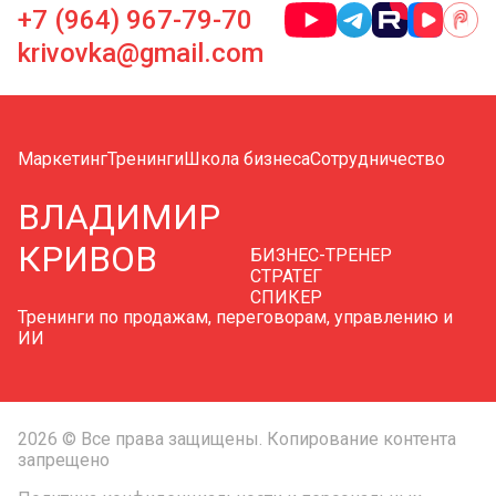
+7 (964) 967-79-70
krivovka@gmail.com
Маркетинг
Тренинги
Школа бизнеса
Сотрудничество
ВЛАДИМИР
КРИВОВ
БИЗНЕС-ТРЕНЕР
СТРАТЕГ
СПИКЕР
Тренинги по продажам, переговорам, управлению и
ИИ
2026 © Все права защищены. Копирование контента
запрещено