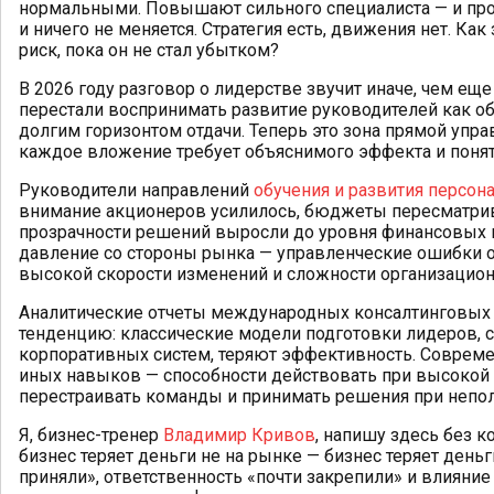
нормальными. Повышают сильного специалиста — и прос
и ничего не меняется. Стратегия есть, движения нет. Ка
риск, пока он не стал убытком?
В 2026 году разговор о лидерстве звучит иначе, чем ещ
перестали воспринимать развитие руководителей как о
долгим горизонтом отдачи. Теперь это зона прямой упра
каждое вложение требует объяснимого эффекта и понятн
Руководители направлений
обучения и развития персон
внимание акционеров усилилось, бюджеты пересматрива
прозрачности решений выросли до уровня финансовых 
давление со стороны рынка — управленческие ошибки 
высокой скорости изменений и сложности организацион
Аналитические отчеты международных консалтинговых
тенденцию: классические модели подготовки лидеров, 
корпоративных систем, теряют эффективность. Соврем
иных навыков — способности действовать при высокой
перестраивать команды и принимать решения при непо
Я, бизнес-тренер
Владимир Кривов
, напишу здесь без к
бизнес теряет деньги не на рынке — бизнес теряет деньг
приняли», ответственность «почти закрепили» и влияние