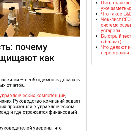
Пять трансфо
уже заметных
Что такое L&D
Чек-лист CEO 
система разв
устарела
Быстрый тест
в баллах)
ть: почему
Что делают к
перестроили 
ащищают как
развития — необходимость доказать
ых отчетов.
управленческих компетенций
,
зию. Руководство компаний задает
ения произошли в управленческом
манд и где отражается финансовый
руководителей уверены, что