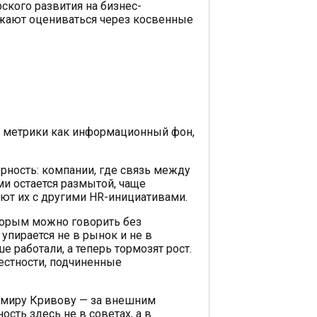
ского развития на бизнес-
лжают оцениваться через косвенные
 метрики как информационный фон,
ность: компании, где связь между
и остается размытой, чаще
ют их с другими HR-инициативами.
торым можно говорить без
упирается не в рынок и не в
 работали, а теперь тормозят рост.
естности, подчиненные
миру Кривову — за внешним
ость здесь не в советах, а в