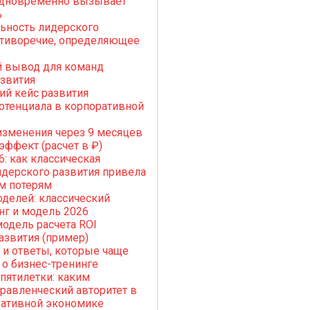
одновременно вызывает
ь
ьность лидерского
отиворечие, определяющее
й вывод для команд
азвития
й кейс развития
отенциала в корпоративной
зменения через 9 месяцев
ффект (расчет в ₽)
6: как классическая
дерского развития привела
м потерям
делей: классический
нг и модель 2026
одель расчета ROI
азвития (пример)
 и ответы, которые чаще
 о бизнес-тренинге
пятилетки: каким
правленческий авторитет в
ративной экономике