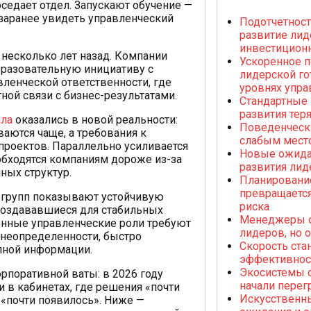
едает отдел. Запускают обучение —
к заранее увидеть управленческий
Подотчетност
развитие лид
инвестицион
е несколько лет назад. Компании
Ускоренное п
бразовательную инициативу с
лидерской го
вленческой ответственности, где
уровнях упра
ой связи с бизнес-результатами.
Стандартные
развития тер
ала
оказались в новой реальности:
Поведенческ
ются чаще, а требования к
слабым мест
проектов. Параллельно усиливается
Новые ожида
обходятся компаниям дороже из-за
развития лид
ных структур.
Планировани
превращается
 групп показывают устойчивую
риска
создававшиеся для стабильных
Менеджеры о
енные управленческие роли требуют
лидеров, но 
 неопределенности, быстро
Скорость ста
лной информации.
эффективност
Экосистемы 
орпоративной ваты: в 2026 году
начали перег
и в кабинетах, где решения «почти
Искусственны
 «почти появилось». Ниже —