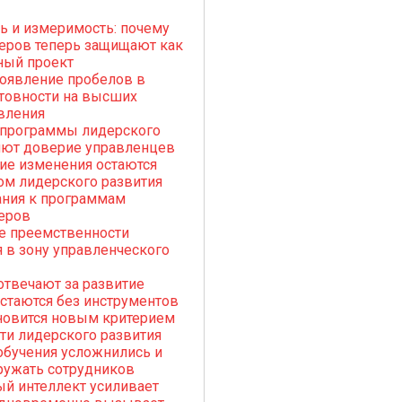
ь и измеримость: почему
еров теперь защищают как
ный проект
оявление пробелов в
товности на высших
вления
 программы лидерского
яют доверие управленцев
ие изменения остаются
ом лидерского развития
ния к программам
еров
е преемственности
 в зону управленческого
твечают за развитие
остаются без инструментов
новится новым критерием
и лидерского развития
обучения усложнились и
ружать сотрудников
й интеллект усиливает