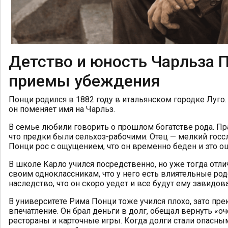
Детство и юность Чарльза 
приемы убеждения
Понци родился в 1882 году в итальянском городке Луго.
он поменяет имя на Чарльз.
В семье любили говорить о прошлом богатстве рода. Пра
что предки были сельхоз-рабочими. Отец — мелкий госс
Понци рос с ощущением, что он временно беден и это 
В школе Карло учился посредственно, но уже тогда отли
своим одноклассникам, что у него есть влиятельные ро
наследство, что он скоро уедет и все будут ему завидова
В университете Рима Понци тоже учился плохо, зато пр
впечатление. Он брал деньги в долг, обещал вернуть «оче
рестораны и карточные игры. Когда долги стали опасным