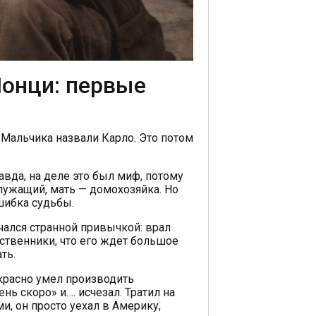
Понци: первые
 Мальчика назвали Карло. Это потом
вда, на деле это был миф, потому
лужащий, мать — домохозяйка. Но
ошибка судьбы.
чался странной привычкой: врал
дственники, что его ждет большое
ть.
екрасно умел производить
нь скоро» и…. исчезал. Тратил на
и, он просто уехал в Америку,