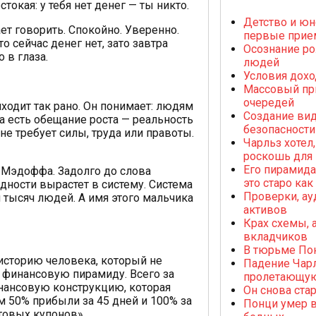
токая: у тебя нет денег — ты никто.
Детство и юн
ает говорить. Спокойно. Уверенно.
первые прие
о сейчас денег нет, зато завтра
Осознание ро
 в глаза.
людей
Условия дохо
Массовый при
очередей
иходит так рано. Он понимает: людям
Создание вид
а есть обещание роста — реальность
безопасности
не требует силы, труда или правоты.
Чарльз хотел,
роскошь для 
Его пирамида
 Мэдоффа. Задолго до слова
это старо ка
дности вырастет в систему. Система
Проверки, ау
я тысяч людей. А имя этого мальчика
активов
Крах схемы, 
вкладчиков
В тюрьме Пон
историю человека, который не
Падение Чар
 финансовую пирамиду. Всего за
пролетающую
инансовую конструкцию, которая
Он снова ста
 50% прибыли за 45 дней и 100% за
Понци умер в
товых купонов».