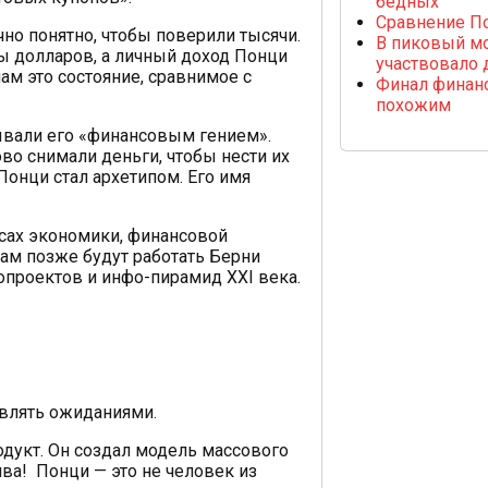
бедных
Сравнение П
чно понятно, чтобы поверили тысячи.
В пиковый м
ы долларов, а личный доход Понци
участвовало 
ам это состояние, сравнимое с
Финал финан
похожим
ывали его «финансовым гением».
во снимали деньги, чтобы нести их
Понци стал архетипом. Его имя
рсах экономики, финансовой
лам позже будут работать Берни
опроектов и инфо-пирамид XXI века.
влять ожиданиями.
дукт. Он создал модель массового
ива! Понци — это не человек из