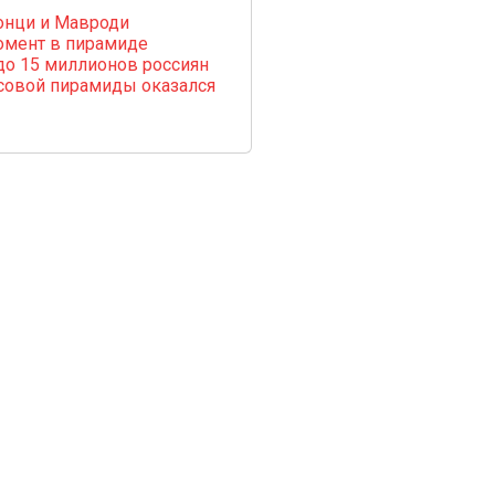
онци и Мавроди
омент в пирамиде
до 15 миллионов россиян
совой пирамиды оказался