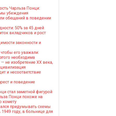
ость Чарльза Понци:
мы убеждения
ли обещаний в поведении
дности: 50% за 45 дней
ток вкладчиков и рост
имости законности и
 чтобы его уважали:
этого необходима
 — не изобретение XX века,
к цивилизация
дит и несоответствие
арест и поведение
ци стал заметной фигурой
льза Понци похоже на
 комету
рался придумывать схемы
 1949 году, в больнице для