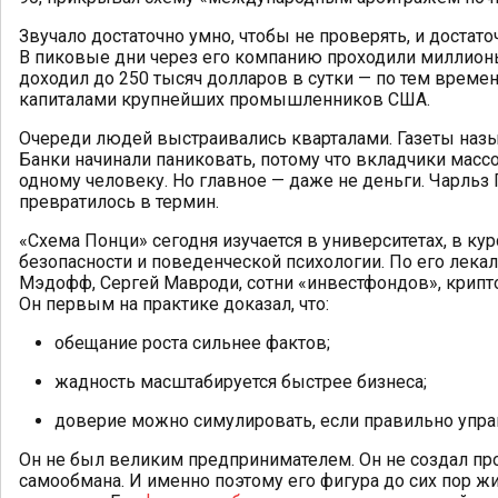
Звучало достаточно умно, чтобы не проверять, и достато
В пиковые дни через его компанию проходили миллион
доходил до 250 тысяч долларов в сутки — по тем времен
капиталами крупнейших промышленников США.
Очереди людей выстраивались кварталами. Газеты наз
Банки начинали паниковать, потому что вкладчики массо
одному человеку. Но главное — даже не деньги. Чарльз 
превратилось в термин.
«Схема Понци» сегодня изучается в университетах, в ку
безопасности и поведенческой психологии. По его лека
Мэдофф, Сергей Мавроди, сотни «инвестфондов», крипт
Он первым на практике доказал, что:
обещание роста сильнее фактов;
жадность масштабируется быстрее бизнеса;
доверие можно симулировать, если правильно упра
Он не был великим предпринимателем. Он не создал про
самообмана. И именно поэтому его фигура до сих пор ж