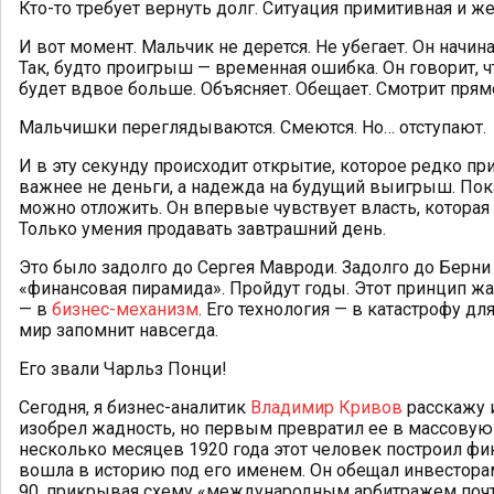
Кто-то требует вернуть долг. Ситуация примитивная и жес
И вот момент. Мальчик не дерется. Не убегает. Он начин
Так, будто проигрыш — временная ошибка. Он говорит, чт
будет вдвое больше. Объясняет. Обещает. Смотрит прямо
Мальчишки переглядываются. Смеются. Но… отступают.
И в эту секунду происходит открытие, которое редко пр
важнее не деньги, а надежда на будущий выигрыш. Пок
можно отложить. Он впервые чувствует власть, которая 
Только умения продавать завтрашний день.
Это было задолго до Сергея Мавроди. Задолго до Берни
«финансовая пирамида». Пройдут годы. Этот принцип жа
— в
бизнес-механизм
. Его технология — в катастрофу дл
мир запомнит навсегда.
Его звали Чарльз Понци!
Сегодня, я бизнес-аналитик
Владимир Кривов
расскажу 
изобрел жадность, но первым превратил ее в массовую
несколько месяцев 1920 года этот человек построил ф
вошла в историю под его именем. Он обещал инвесторам
90, прикрывая схему «международным арбитражем поч