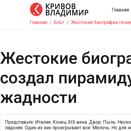
Главная
Главная
Блог
Жестокие биографии гение
Главная
Тренинг
Школа
Жестокие биогра
бизнеса
Услуги
создал пирамид
Блог
Видео
жадности
Контакты
Представьте: Италия. Конец XIX века. Двор. Пыль. Нес
ладонях. Один из них проигрывает все. Мелочь. Но для нег