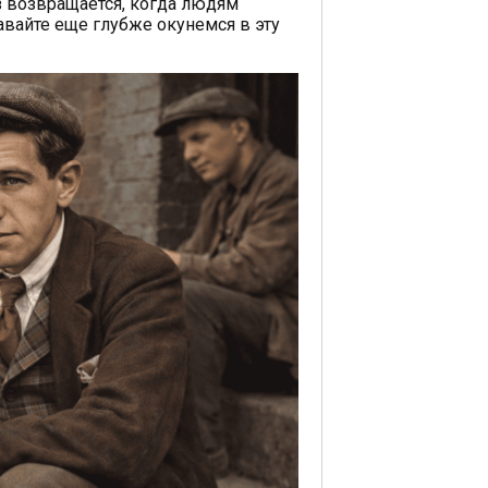
з возвращается, когда людям
авайте еще глубже окунемся в эту