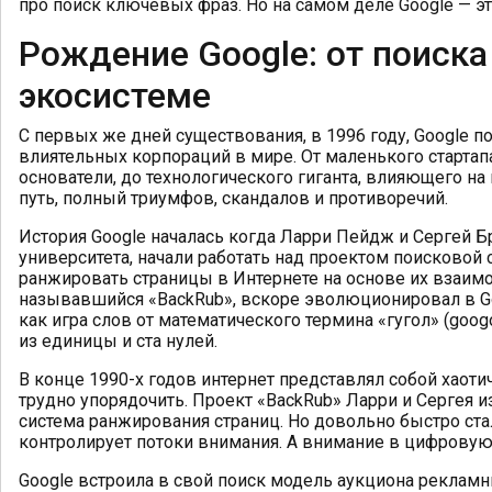
про поиск ключевых фраз. Но на самом деле Google — э
Рождение Google: от поиска
экосистеме
С первых же дней существования, в 1996 году, Google п
влиятельных корпораций в мире. От маленького стартапа
основатели, до технологического гиганта, влияющего на
путь, полный триумфов, скандалов и противоречий.
История Google началась когда Ларри Пейдж и Сергей Б
университета, начали работать над проектом поисковой 
ранжировать страницы в Интернете на основе их взаимо
называвшийся «BackRub», вскоре эволюционировал в G
как игра слов от математического термина «гугол» (goog
из единицы и ста нулей.
В конце 1990-х годов интернет представлял собой хаоти
трудно упорядочить. Проект «BackRub» Ларри и Сергея 
система ранжирования страниц. Но довольно быстро стало
контролирует потоки внимания. А внимание в цифровую 
Google встроила в свой поиск модель аукциона рекламн