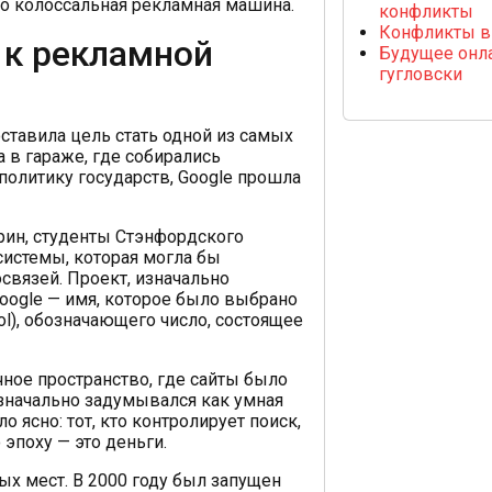
то колоссальная рекламная машина.
конфликты
Конфликты в
 к рекламной
Будущее онла
гугловски
оставила цель стать одной из самых
 в гараже, где собирались
 политику государств, Google прошла
рин, студенты Стэнфордского
системы, которая могла бы
связей. Проект, изначально
oogle — имя, которое было выбрано
ol), обозначающего число, состоящее
чное пространство, где сайты было
изначально задумывался как умная
 ясно: тот, кто контролирует поиск,
эпоху — это деньги.
ых мест. В 2000 году был запущен