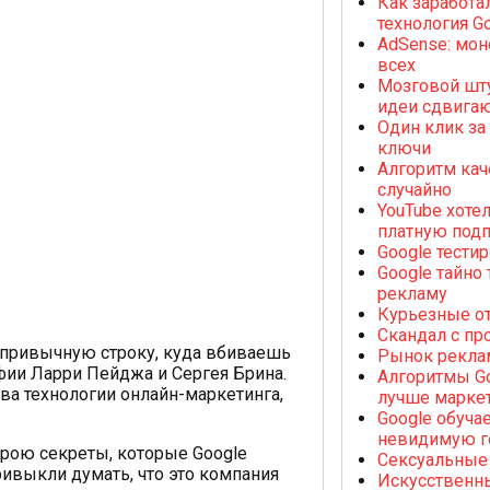
Как заработа
технология G
AdSense: мон
всех
Мозговой шту
идеи сдвигаю
Один клик за
ключи
Алгоритм кач
случайно
YouTube хоте
платную под
Google тести
Google тайно
рекламу
Курьезные от
Скандал с пр
 привычную строку, куда вбиваешь
Рынок рекла
афии Ларри Пейджа и Сергея Брина.
Алгоритмы Go
тва технологии онлайн-маркетинга,
лучше марке
Google обуча
невидимую 
крою секреты, которые Google
Сексуальные
ривыкли думать, что это компания
Искусственны