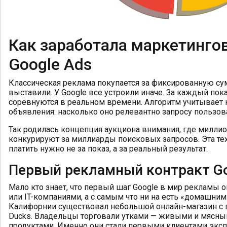
Как заработала маркетинго
Google Ads
Классическая реклама покупается за фиксированную сум
выставили. У Google все устроили иначе. За каждый пок
соревнуются в реальном времени. Алгоритм учитывает не
объявления: насколько оно релевантно запросу пользов
Так родилась концепция аукциона внимания, где милл
конкурируют за миллиарды поисковых запросов. Эта тех
платить нужно не за показ, а за реальный результат.
Первый рекламный контракт Go
Мало кто знает, что первый шаг Google в мир рекламы о
или IT-компаниями, а с самым что ни на есть «домашним
Калифорнии существовал небольшой онлайн-магазин с г
Ducks. Владельцы торговали утками — живыми и мясны
продуктами. Именно они стали первыми клиентами экс