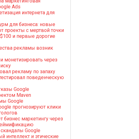
ла маркетинговая
oogle Ads
етизация интернета для
рм для бизнеса: новые
т проекты с мертвой точки
 $100 и первые дорогие
ества рекламы возник
ли монетизировать через
писку
ровал рекламу по запаху
 тестировал поведенческую
казы Google
оектом Maven
мы Google
ogle прогнозируют клики
тологов
ет бизнес маркетингу через
геймификацию
 скандалы Google
й интеллект и этические