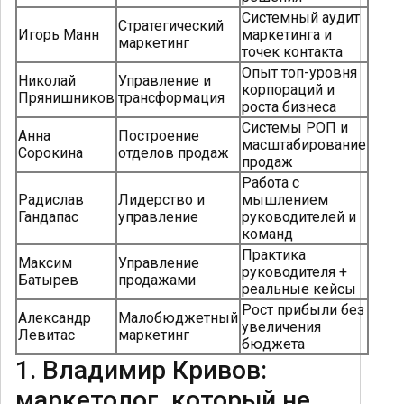
Системный аудит
Стратегический
Игорь Манн
маркетинга и
маркетинг
точек контакта
Опыт топ-уровня
Николай
Управление и
корпораций и
Прянишников
трансформация
роста бизнеса
Системы РОП и
Анна
Построение
масштабирование
Сорокина
отделов продаж
продаж
Работа с
Радислав
Лидерство и
мышлением
Гандапас
управление
руководителей и
команд
Практика
Максим
Управление
руководителя +
Батырев
продажами
реальные кейсы
Рост прибыли без
Александр
Малобюджетный
увеличения
Левитас
маркетинг
бюджета
1. Владимир Кривов:
маркетолог, который не