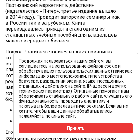
Партизанский маркетинг в действии»
(издательство «Питер», третье издание вышло
в 2014 году). Проводит авторские семинары как
в России, так и за рубежом. Книга
переиздавалась трижды и стала одним из
стандартных учебных пособий для владельцев
малого и среднего бизнеса.
Подход Левитаса строится на двух принципах,
которые он сформулировал сам: «точно
Продолжая пользоваться нашим сайтом, вы
вовремя» и «в нужном месте». В отличие от
соглашаетесь на использование файлов cookie и
классика партизанского маркетинга Левинсона,
обработку ваших пользовательских данных (таких как
который сосредотачивался на выборе
информация о местоположении, типе устройства,
рекламоносителей, Левитас развивает
браузере, разрешении экрана, языке, посещённых
страницах и действиях на сайте, IP-адресе и других
направление поиска покупателей в момент
технических параметрах). Эти данные помогают нам
готовности к покупке — без масштабных
обеспечивать стабильную работу сайта, улучшать его
бюджетов.
функциональность, проводить аналитику и
показывать более релевантную рекламу. Если вы не
Портал маркетолога:
levitas.ru
хотите, чтобы ваши данные обрабатывались,
пожалуйста, покиньте сайт.
Соцсети:
vk.com/alex.levitas
Принять
Его аудитория — собственники и руководители
компаний, которым нужно увеличить прибыль