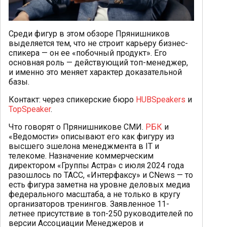
Среди фигур в этом обзоре Прянишников
выделяется тем, что не строит карьеру бизнес-
спикера — он ее «побочный продукт». Его
основная роль — действующий топ-менеджер,
и именно это меняет характер доказательной
базы.
Контакт: через спикерские бюро
HUBSpeakers
и
TopSpeaker
.
Что говорят о Прянишникове СМИ.
РБК
и
«Ведомости» описывают его как фигуру из
высшего эшелона менеджмента в IT и
телекоме. Назначение коммерческим
директором «Группы Астра» с июля 2024 года
разошлось по ТАСС, «Интерфаксу» и CNews — то
есть фигура заметна на уровне деловых медиа
федерального масштаба, а не только в кругу
организаторов тренингов. Заявленное 11-
летнее присутствие в топ-250 руководителей по
версии Ассоциации Менеджеров и