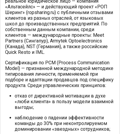
реальное юридическое лицо — компания
«Альтасейлс» — и действующий проект «РОП
Шеринг» (ropsharing.ru) с публичными отзывами
клиентов из разных отраслей, от языковых
школ до производственных предприятий. По
собственным данным компании, среди
клиентов — международные проекты: Meet
Partners (Сингапур), Armytek Optoelectronics
(Канада), NST (Германия), а также российские
Quick Resto и IML.
Сертификация по PCM (Process Communication
Model) — признанной международной методике
типирования личности, применяемой при
подборе и адаптации продавцов под специфику
продукта. Среди управленческих принципов:
отказ от директивной мотивации в духе
«люби клиента» в пользу модели взаимной
выгоды;
наблюдение о падении эффективности
команды до 30% при неконтролируемом
доминировании «звездных» сотрудников;