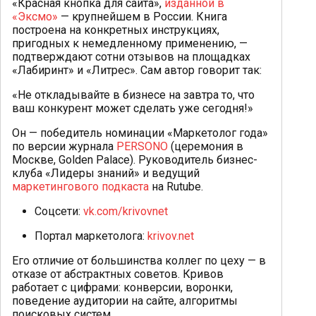
«Красная кнопка для сайта»,
изданной в
«Эксмо»
— крупнейшем в России. Книга
построена на конкретных инструкциях,
пригодных к немедленному применению, —
подтверждают сотни отзывов на площадках
«Лабиринт» и «Литрес». Сам автор говорит так:
«Не откладывайте в бизнесе на завтра то, что
ваш конкурент может сделать уже сегодня!»
Он — победитель номинации «Маркетолог года»
по версии журнала
PERSONO
(церемония в
Москве, Golden Palace). Руководитель бизнес-
клуба «Лидеры знаний» и ведущий
маркетингового подкаста
на Rutube.
Соцсети:
vk.com/krivovnet
Портал маркетолога:
krivov.net
Его отличие от большинства коллег по цеху — в
отказе от абстрактных советов. Кривов
работает с цифрами: конверсии, воронки,
поведение аудитории на сайте, алгоритмы
поисковых систем.