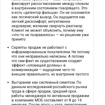
фиксирует рассогласование между словом
и внутренним состоянием говорящего. Это
и есть «детектор фальши». Он не осознается
как логический вывод. Он ощущается как
легкий дискомфорт, интуитивное
недоверие, желание свернуть разговор.
Клиент не может объяснить, почему ему
«что-то не понравилось» — но решение уже
принято.
Скрипты продаж не работают с
информированным покупателем. Не потому
что они неправильно написаны. А потому
что сам факт их существования создает
эффект «зловещей долины» в
коммуникации — ощущение чего-то
внешне правильного, но внутренне пустого.
Выгорание как системный симптом. По
данным исследований российского рынка
труда в сфере продаж, средний срок
работы менеджера по активным продажам
в компаниях МСБ составляет от 8 до 14
месяцев. После этого — уход, перегорание