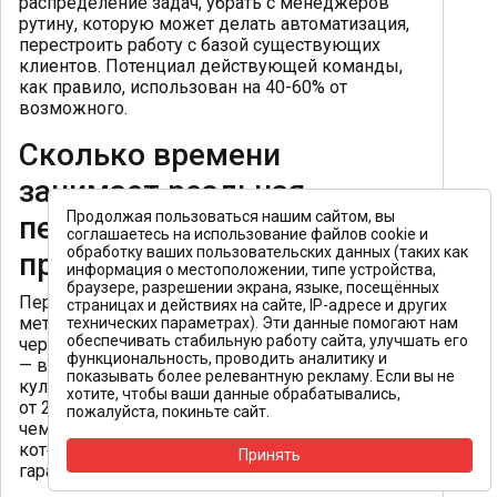
распределение задач, убрать с менеджеров
рутину, которую может делать автоматизация,
перестроить работу с базой существующих
клиентов. Потенциал действующей команды,
как правило, использован на 40-60% от
возможного.
Сколько времени
занимает реальная
Продолжая пользоваться нашим сайтом, вы
перестройка отдела
соглашаетесь на использование файлов cookie и
обработку ваших пользовательских данных (таких как
продаж?
информация о местоположении, типе устройства,
браузере, разрешении экрана, языке, посещённых
Первые измеримые результаты от изменения
страницах и действиях на сайте, IP-адресе и других
методологии работы с клиентами фиксируются
технических параметрах). Эти данные помогают нам
обеспечивать стабильную работу сайта, улучшать его
через 3-6 недель. Полная перестройка системы
функциональность, проводить аналитику и
— воронки, мотивации, инструментов и
показывать более релевантную рекламу. Если вы не
культуры работы с возражениями — занимает
хотите, чтобы ваши данные обрабатывались,
от 2 до 4 месяцев. Это несопоставимо быстрее,
пожалуйста, покиньте сайт.
чем цикл найма-адаптации нового сотрудника,
который в среднем занимает 3-5 месяцев и не
Принять
гарантирует результата.