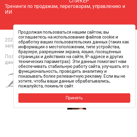
СПИКЕР
Тренинги по продажам, переговорам, управлению и
ИИ
Продолжая пользоваться нашим сайтом, вы
соглашаетесь на использование файлов cookie и
2026 © Все права защищены. Копирование контента
обработку ваших пользовательских данных (таких как
запрещено
информация о местоположении, типе устройства,
браузере, разрешении экрана, языке, посещённых
Политика конфиденциальности и персональных
страницах и действиях на сайте, IP-адресе и других
технических параметрах). Эти данные помогают нам
данных
обеспечивать стабильную работу сайта, улучшать его
функциональность, проводить аналитику и
Создание и
показывать более релевантную рекламу. Если вы не
продвижение сайта
хотите, чтобы ваши данные обрабатывались,
пожалуйста, покиньте сайт.
Принять