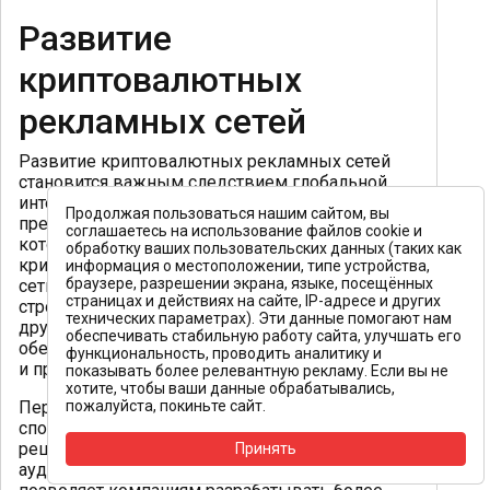
Развитие
криптовалютных
рекламных сетей
Развитие криптовалютных рекламных сетей
становится важным следствием глобальной
интеграции криптовалют, поскольку они
Продолжая пользоваться нашим сайтом, вы
предлагают специализированные решения,
соглашаетесь на использование файлов cookie и
которые учитывают уникальные особенности
обработку ваших пользовательских данных (таких как
криптовалютных экосистем. Эти рекламные
информация о местоположении, типе устройства,
браузере, разрешении экрана, языке, посещённых
сети создаются с фокусом на соблюдение
страницах и действиях на сайте, IP-адресе и других
строгих нормативных стандартов (GDPR и
технических параметрах). Эти данные помогают нам
другие региональные законы), что
обеспечивать стабильную работу сайта, улучшать его
обеспечивает высокий уровень защиты данных
функциональность, проводить аналитику и
и прозрачности.
показывать более релевантную рекламу. Если вы не
хотите, чтобы ваши данные обрабатывались,
Первостатейное отличие сетей — это их
пожалуйста, покиньте сайт.
способность предоставлять рекламные
решения, ориентированные исключительно на
Принять
аудиторию, связанную с криптовалютами. Это