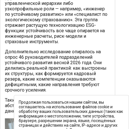
управленческой иерархии либо
узкопрофильные роли — например, «инженер
по устойчивому развитию» или «специалист по
экологическому страхованию». Эта группа
отражает растущую технологизацию ESG-
функции: устойчивость все чаще опирается на
инженерные расчеты, риск-модели и
страховые инструменты.
Дополнительно исследование опиралось на
опрос 46 руководителей подразделений
устойчивого развития весной 2026 года. Они
делились реальной практикой: как выстроены
их структуры, как формируется кадровый
резерв, какие компетенции оказываются
дефицитными, какие направления требуют
срочного усиления.
Таким образом, анализ строится не на
Продолжая пользоваться нашим сайтом, вы
абстрактных оценках, а на комбинации больших
соглашаетесь на использование файлов cookie и
данных рынка труда и управленческого опыта.
обработку ваших пользовательских данных (таких как
информация о местоположении, типе устройства,
браузере, разрешении экрана, языке, посещённых
страницах и действиях на сайте, IP-адресе и других