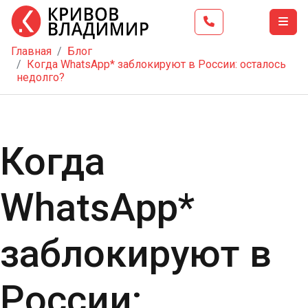
Главная
Блог
Главная
Когда WhatsApp* заблокируют в России: осталось
недолго?
Тренинг
Школа
бизнеса
Когда
Услуги
Блог
WhatsApp*
Видео
Контакты
заблокируют в
России: