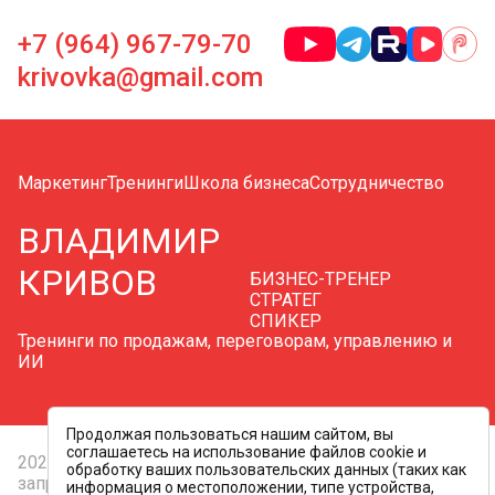
+7 (964) 967-79-70
krivovka@gmail.com
Маркетинг
Тренинги
Школа бизнеса
Сотрудничество
ВЛАДИМИР
КРИВОВ
БИЗНЕС-ТРЕНЕР
СТРАТЕГ
СПИКЕР
Тренинги по продажам, переговорам, управлению и
ИИ
Продолжая пользоваться нашим сайтом, вы
соглашаетесь на использование файлов cookie и
2026 © Все права защищены. Копирование контента
обработку ваших пользовательских данных (таких как
запрещено
информация о местоположении, типе устройства,