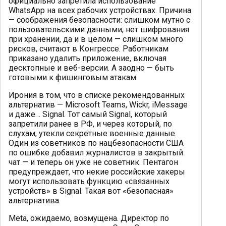
официально запретила использование
WhatsApp на всех рабочих устройствах. Причина
— соображения безопасности: слишком мутно с
пользовательскими данными, нет шифрования
при хранении, да и в целом — слишком много
рисков, считают в Конгрессе. Работникам
приказано удалить приложение, включая
десктопные и веб-версии. А заодно — быть
готовыми к фишинговым атакам.
Ирония в том, что в списке рекомендованных
альтернатив — Microsoft Teams, Wickr, iMessage
и даже… Signal. Тот самый Signal, который
запретили ранее в РФ, и через который, по
слухам, утекли секретные военные данные.
Один из советников по нацбезопасности США
по ошибке добавил журналистов в закрытый
чат — и теперь он уже не советник. Пентагон
предупреждает, что некие российские хакеры
могут использовать функцию «связанных
устройств» в Signal. Такая вот «безопасная»
альтернатива.
Meta, ожидаемо, возмущена. Директор по