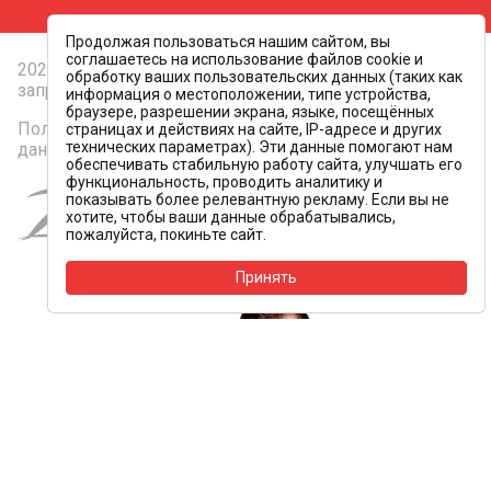
Продолжая пользоваться нашим сайтом, вы
соглашаетесь на использование файлов cookie и
2026 © Все права защищены. Копирование контента
обработку ваших пользовательских данных (таких как
запрещено
информация о местоположении, типе устройства,
браузере, разрешении экрана, языке, посещённых
Политика конфиденциальности и персональных
страницах и действиях на сайте, IP-адресе и других
технических параметрах). Эти данные помогают нам
данных
обеспечивать стабильную работу сайта, улучшать его
функциональность, проводить аналитику и
Создание и
показывать более релевантную рекламу. Если вы не
продвижение сайта
хотите, чтобы ваши данные обрабатывались,
пожалуйста, покиньте сайт.
Принять