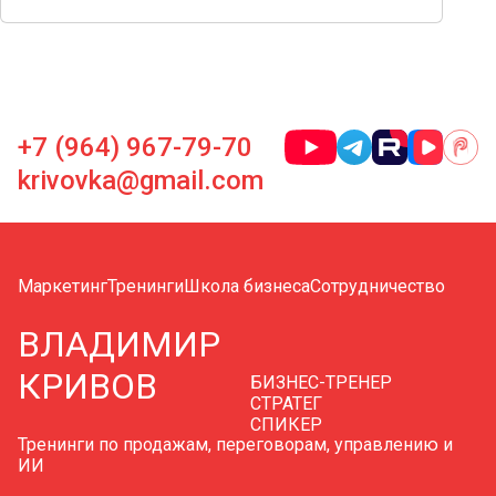
+7 (964) 967-79-70
krivovka@gmail.com
Маркетинг
Тренинги
Школа бизнеса
Сотрудничество
ВЛАДИМИР
КРИВОВ
БИЗНЕС-ТРЕНЕР
СТРАТЕГ
СПИКЕР
Тренинги по продажам, переговорам, управлению и
ИИ