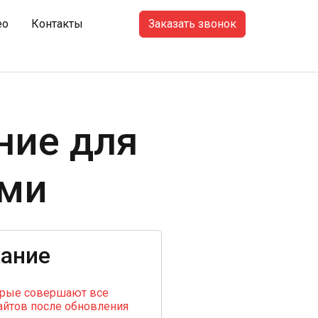
Заказать звонок
ео
Контакты
ние для
ыми
ание
орые совершают все
айтов после обновления