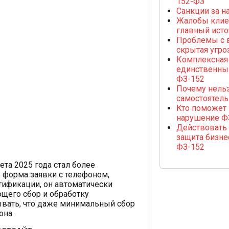
152-ФЗ
Санкции за н
Жалобы клиен
главный исто
Проблемы с 
скрытая угро
Комплексная
единственны
ФЗ-152
Почему нельз
самостоятель
Кто поможет
нарушение Ф
Действовать
защита бизне
ФЗ-152
та 2025 года стал более
ь форма заявки с телефоном,
тификации, он автоматически
ющего сбор и обработку
вать, что даже минимальный сбор
она.