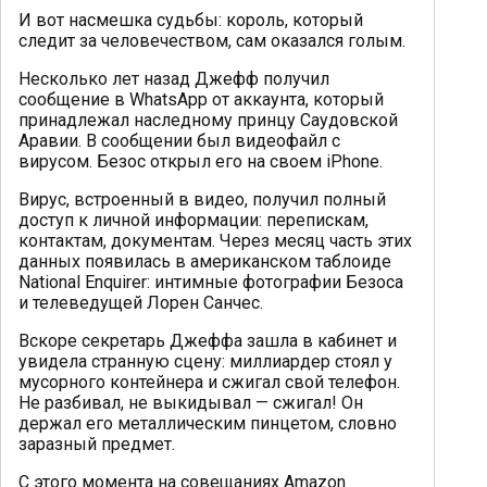
И вот насмешка судьбы: король, который
следит за человечеством, сам оказался голым.
Несколько лет назад Джефф получил
сообщение в WhatsApp от аккаунта, который
принадлежал наследному принцу Саудовской
Аравии. В сообщении был видеофайл с
вирусом. Безос открыл его на своем iPhone.
Вирус, встроенный в видео, получил полный
доступ к личной информации: перепискам,
контактам, документам. Через месяц часть этих
данных появилась в американском таблоиде
National Enquirer: интимные фотографии Безоса
и телеведущей Лорен Санчес.
Вскоре секретарь Джеффа зашла в кабинет и
увидела странную сцену: миллиардер стоял у
мусорного контейнера и сжигал свой телефон.
Не разбивал, не выкидывал — сжигал! Он
держал его металлическим пинцетом, словно
заразный предмет.
С этого момента на совещаниях Amazon