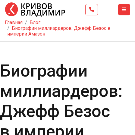
Главная
Блог
Главная
Биографии миллиардеров: Джефф Безос в
империи Амазон
Тренинг
Школа
бизнеса
Биографии
Услуги
Блог
миллиардеров:
Видео
Контакты
Джефф Безос
в империи