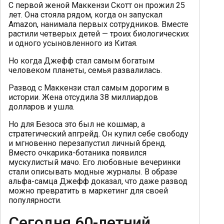
С первой женой Маккензи Скотт он прожил 25
лет. Она стояла рядом, когда он запускал
Amazon, нанимала первых сотрудников. Вместе
растили четверых детей — троих биологических
и одного усыновленного из Китая.
Но когда Джефф стал самым богатым
человеком планеты, семья развалилась.
Развод с Маккензи стал самым дорогим в
истории. Жена отсудила 38 миллиардов
долларов и ушла.
Но для Безоса это был не кошмар, а
стратегический апгрейд. Он купил себе свободу
и мгновенно перезапустил личный бренд.
Вместо очкарика-ботаника появился
мускулистый мачо. Его любовные вечеринки
стали описывать модные журналы. В образе
альфа-самца Джефф доказал, что даже развод
можно превратить в маркетинг для своей
популярности.
Сегодня 60-летний